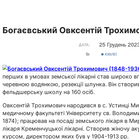
Богаєвський Овксентій Трохим
25 Грудень 202
ДАТА:
ЮВІЛЕЇ
перших в умовах земської лікарні став широко в
черевною водянкою, резекції шлунка. Він створив 
фельдшерську школу на 160 осіб.
Овксентій Трохимович народився в с. Устинці Мир
медичному факультеті Університету св. Володими
1874); працював на посаді земського лікаря в Ми
лікаря Кременчуцької лікарні. Створив жіночу 
курсом, директором яких був у 1904-1913 рр.