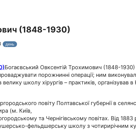
ович (1848-1930)
3
день
Богаєвський Овксентій Трохимович (1848-1930) –
проваджувати порожнинні операції; ним виконували
велику школу хірургів – практиків, організував в 
городського повіту Полтавської губернії в селянс
ра (м. Київ,
ргородському та Чернігівському повітах. Від 1883 
акушерсько-фельдшерську школу з чотирирічним к