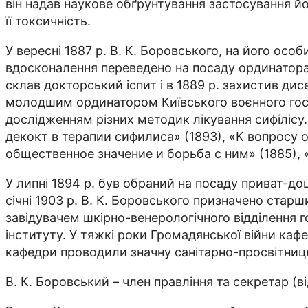
він надав наукове обґрунтування застосування йо
її токсичність.
У вересні 1887 р. В. К. Боровського, на його ос
вдосконалення переведено на посаду ординатора с
склав докторський іспит і в 1889 р. захистив д
молодшим ординатором Київського воєнного госпі
дослідженням різних методик лікування сифіліс
декокт в терапии сифилиса» (1893), «К вопросу 
общественное значение и борьба с ним» (1885), 
У липні 1894 р. був обраний на посаду приват-до
січні 1903 р. В. К. Боровського призначено стар
завідувачем шкірно-венерологічного відділення г
інституту. У тяжкі роки Громадянської війни ка
кафедри проводили значну санітарно-просвітниц
В. К. Боровський – член правління та секретар (в