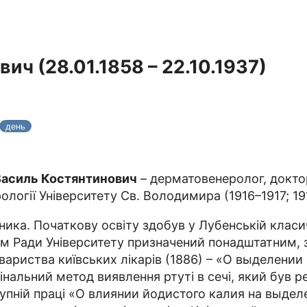
ч (28.01.1858 – 22.10.1937)
день
Василь Костянтинович
– дерматовенеролог, докто
логії Університету Св. Володимира (1916–1917; 19
ика. Початкову освіту здобув у Лубенській класичн
ям Ради Університету призначений понадштатним, 
 Товариства київських лікарів (1886) – «О выделен
інальний метод виявлення ртуті в сечі, який був
ступній праці «О влиянии йодистого калия на выде