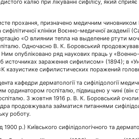
дистого калію при лікуванні сифілісу, який сприя
обисте прохання, призначено медичним чиновником 
ифілітичної клініки Воєнно-медичної академії (Са
исертацію «О влиянии тепла на выделение ртути мо
талю. Одночасно В. К. Боровський продовжував ро
у. Ним опубліковано ряд наукових праць у «Воен
об источниках зараження сифилисом» (1894); в «У
«К казуистике сифилистических поражений головн
цента кафедри дерматології та сифілідології меди
шим ординатором госпіталю, підвищено у чині (він
оспіталю. З жовтня 1916 р. В. К. Боровський очол
федра продовжувала займатися питаннями сифілідол
ьку роботу.
ід 1900 р.) Київського сифілідологічного та дермат