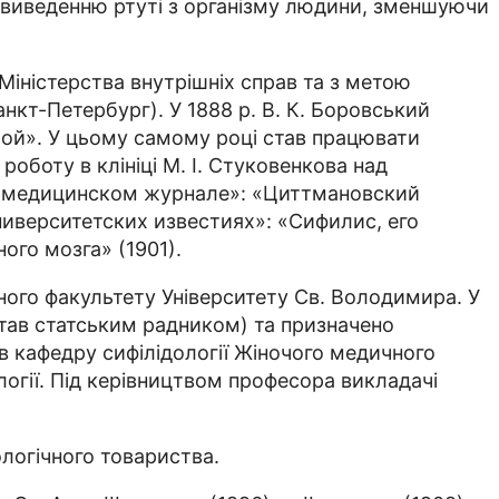
є виведенню ртуті з організму людини, зменшуючи
Міністерства внутрішніх справ та з метою
нкт-Петербург). У 1888 р. В. К. Боровський
чой». У цьому самому році став працювати
боту в клініці М. І. Стуковенкова над
но-медицинском журнале»: «Циттмановский
ниверситетских известиях»: «Сифилис, его
ого мозга» (1901).
чного факультету Університету Св. Володимира. У
 став статським радником) та призначено
ив кафедру сифілідології Жіночого медичного
огії. Під керівництвом професора викладачі
ологічного товариства.