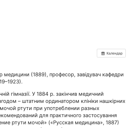
Календар
р медицини (1889), професор, завідувач кафедри
19–1923).
ій гімназії. У 1884 р. закінчив медичний
згодом – штатним ординатором клініки нашкірних
ии мочой ртути при употреблении разных
 рекомендований для практичного застосування
ление ртути мочой» («Русская медицина», 1887)