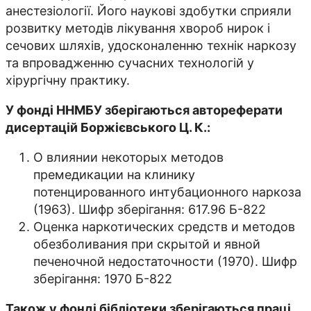
анестезіології. Його наукові здобутки сприяли
розвитку методів лікування хвороб нирок і
сечових шляхів, удосконаленню технік наркозу
та впровадженню сучасних технологій у
хірургічну практику.
У фонді ННМБУ зберігаються автореферати
дисертацій Боржієвського Ц. К.:
О влиянии некоторых методов
премедикации на клинику
потенцированного интубационного наркоза
(1963). Шифр зберігання: 617.96 Б-822
Оценка наркотических средств и методов
обезболивания при скрытой и явной
печеночной недостаточности (1970). Шифр
зберігання: 1970 Б-822
Також у фонді бібліотеки зберігаються праці