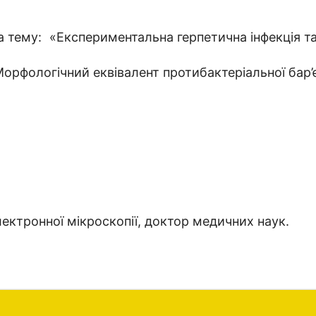
тему: «Експериментальна герпетична інфекція та ос
рфологічний еквівалент протибактеріальної бар’є
електронної мікроскопії, доктор медичних наук.