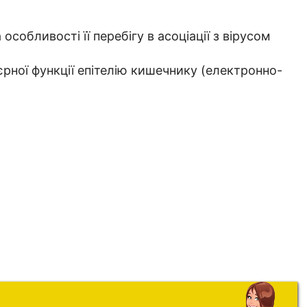
обливості її перебігу в асоціації з вірусом
рної функції епітелію кишечнику (електронно-