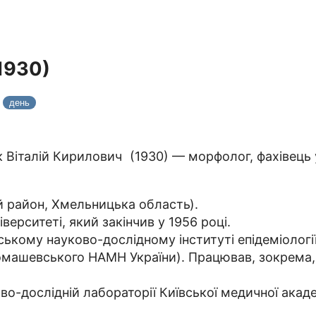
1930)
5
день
 Віталій Кирилович (1930) — морфолог, фахівець у 
й район, Хмельницька область).
ерситеті, який закінчив у 1956 році.
ському науково-дослідному інституті епідеміології,
 Громашевського НАМН України). Працював, зокрема,
о-дослідній лабораторії Київської медичної академ