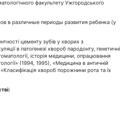
оматологічного факультету Ужгородського
бов в различные периоды развития ребенка (у
нтності цементу зубів у хворих з
ляції в патогенезі хвороб пародонту, генетичні
томатології, історія медицини, опрацювання
ології» (1994, 1995), «Медицина в античній
, «Класифікація хвороб порожнини рота та їх
тві: