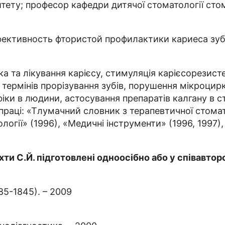
ситету; професор кафедри дитячої стоматології ст
ффективность фтористой профилактики кариеса зу
а та лікування карієсу, стимуляція карієсорезисте
термінів прорізування зубів, порушення мікроцирку
іки в людини, астосування препаратів калгану в с
 праці: «Тлумачний словник з терапевтичної стомат
ології» (1996), «Медичні інструменти» (1996, 1997)
ти С.Й. підготовлені одноосібно або у співавторс
85-1845). – 2009