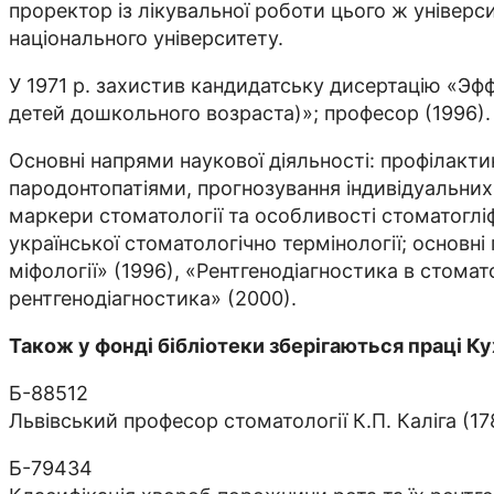
проректор із лікувальної роботи цього ж універ
національного університету.
У 1971 р. захистив кандидатську дисертацію «Э
детей дошкольного возраста)»; професор (1996).
Основні напрями наукової діяльності: профілактик
пародонтопатіями, прогнозування індивідуальних 
маркери стоматології та особливості стоматогліф
української стоматологічно термінології; основні
міфології» (1996), «Рентгенодіагностика в стомат
рентгенодіагностика» (2000).
Також у фонді бібліотеки зберігаються праці Кух
Б-88512
Львівський професор стоматології К.П. Каліга (17
Б-79434