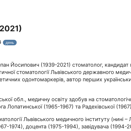
2021)
24
день
пан Йосипович (1939-2021) стоматолог, кандидат м
ичної стоматології Львівського державного медичн
енетичних одонтомаркерів, автор перших українськ
ської обл., медичну освіту здобув на стоматологі
а Лопатинської (1965-1967) та Радехівської (1967)
матології Львівського медичного інституту (нині 
67-1974), доцента (1975-1994), завідувача (1994-20