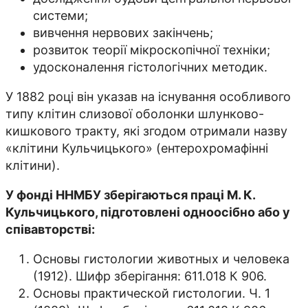
системи;
вивчення нервових закінчень;
розвиток теорії мікроскопічної техніки;
удосконалення гістологічних методик.
У 1882 році він указав на існування особливого
типу клітин слизової оболонки шлунково-
кишкового тракту, які згодом отримали назву
«клітини Кульчицького» (ентерохромафінні
клітини).
У фонді ННМБУ зберігаються праці М. К.
Кульчицького, підготовлені одноосібно або у
співавторстві:
Основы гистологии животных и человека
(1912). Шифр зберігання: 611.018 К 906.
Основы практической гистологии. Ч. 1