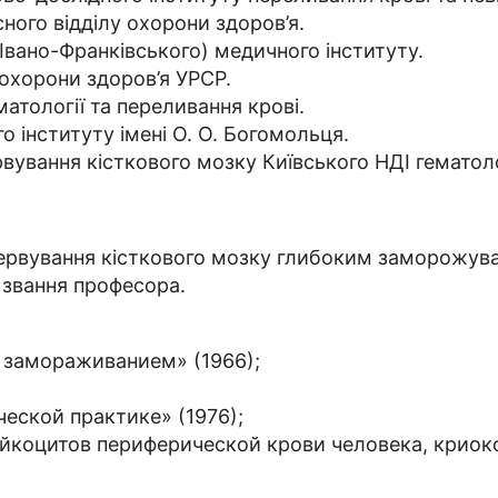
ного відділу охорони здоров’я.
Івано-Франківського) медичного інституту.
охорони здоров’я УРСР.
атології та переливання крові.
 інституту імені О. О. Богомольця.
вування кісткового мозку Київського НДІ гематоло
сервування кісткового мозку глибоким заморожув
 звання професора.
 замораживанием» (1966);
еской практике» (1976);
йкоцитов периферической крови человека, криок