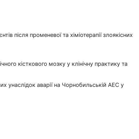
тів після променевої та хіміотерапії злоякісних
ного кісткового мозку у клінічну практику та
х унаслідок аварії на Чорнобильській АЕС у