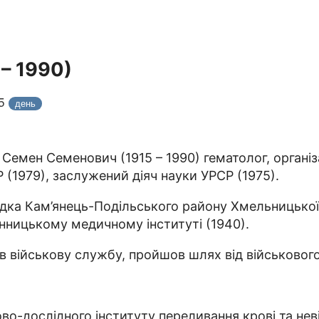
– 1990)
25
день
Семен Семенович (1915 – 1990) гематолог, організ
(1979), заслужений діяч науки УРСР (1975).
дка Кам’янець-Подільського району Хмельницької 
інницькому медичному інституті (1940).
див військову службу, пройшов шлях від військовог
о-дослідного інституту переливання крові та невід