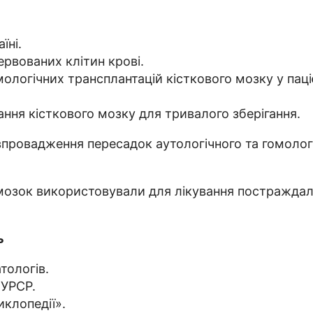
їні.
ервованих клітин крові.
ологічних трансплантацій кісткового мозку у пацієн
ння кісткового мозку для тривалого зберігання.
провадження пересадок аутологічного та гомологіч
озок використовували для лікування постраждали
ь
тологів.
 УРСР.
клопедії».