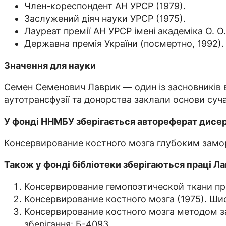
Член-кореспондент АН УРСР (1979).
Заслужений діяч науки УРСР (1975).
Лауреат премії АН УРСР імені академіка О. О
Державна премія України (посмертно, 1992).
Значення для науки
Семен Семенович Лаврик — один із засновників ві
аутотрансфузії та донорства заклали основи сучас
У фонді ННМБУ зберігається автореферат дисерт
Консервирование костного мозга глубоким замор
Також у фонді бібліотеки зберігаються праці Лав
Консервирование гемопоэтической ткани при
Консервирование костного мозга (1975). Шиф
Консервирование костного мозга методом з
зберігання: Б-4093