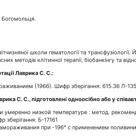
. Богомольця.
тчизняної школи гематології та трансфузіології. 
них методів клітинної терапії, біобанкінгу та від
ації Лаврика С. С.:
аживанием (1966). Шифр зберігання: 615.36 Л-13
рика С. С., підготовлені одноосібно або у співав
 умеренно низкой температуре : метод. рекоменд
р зберігання: Б-17161
амораживания при -196° с применением поливинил