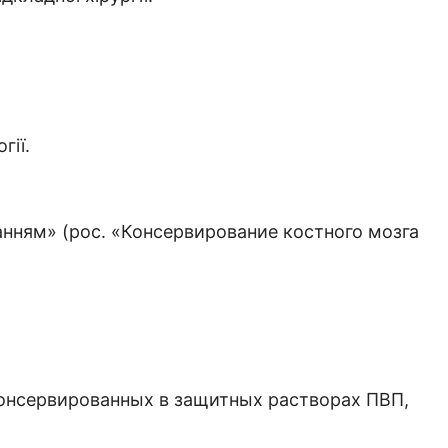
гії.
анням» (рос. «Консервирование костного мозга
онсервированных в защитных растворах ПВП,