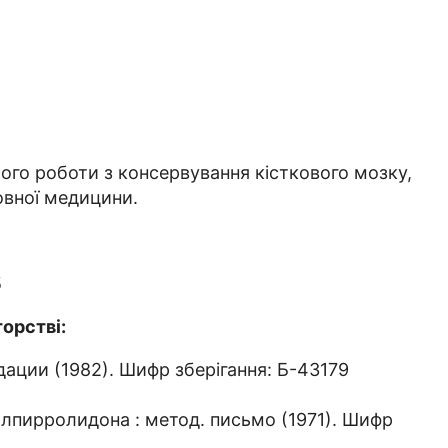
Його роботи з консервування кісткового мозку,
новної медицини.
5
торстві:
ации (1982). Шифр зберігання: Б-43179
пирролидона : метод. письмо (1971). Шифр