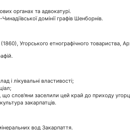
ових органах та адвокатурі.
Чинадіївської домінії графів Шенборнів.
1860), Угорського етнографічного товариства, Архе
афій.
лад і лікувальні властивості;
ціал;
 що слов’яни заселили цей край до приходу угорці
культура закарпатців.
мінеральних вод Закарпаття.