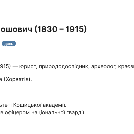
ошович (1830 – 1915)
5
день
1915) — юрист, природодослідник, археолог, краєз
 (Хорватія).
теті Кошицької академії.
в офіцером національної гвардії.