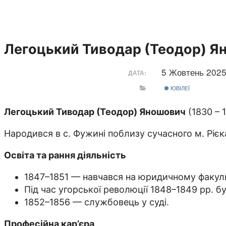
Легоцький Тиводар (Теодор) Ян
5 Жовтень 202
ДАТА:
ЮВІЛЕЇ
Легоцький Тиводар (Теодор) Яношович
(1830 – 
Народився в с. Фужині поблизу сучасного м. Рієка
Освіта та рання діяльність
1847–1851 — навчався на юридичному факуль
Під час угорської революції 1848–1849 рр. бу
1852–1856 — службовець у суді.
Професійна кар’єра