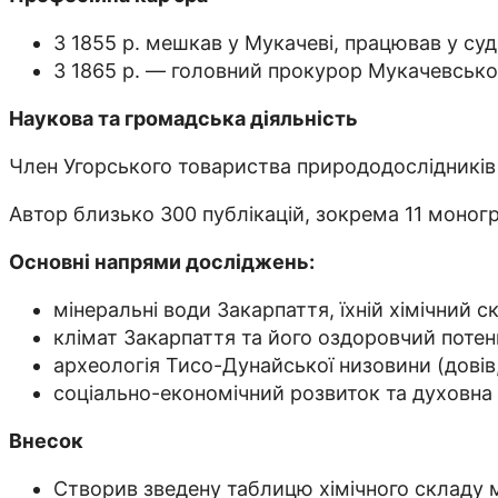
З 1855 р. мешкав у Мукачеві, працював у суд
З 1865 р. — головний прокурор Мукачевсько-
Наукова та громадська діяльність
Член Угорського товариства природодослідників (
Автор близько 300 публікацій, зокрема 11 моногр
Основні напрями досліджень:
мінеральні води Закарпаття, їхній хімічний ск
клімат Закарпаття та його оздоровчий потен
археологія Тисо-Дунайської низовини (довів,
соціально-економічний розвиток та духовна 
Внесок
Створив зведену таблицю хімічного складу 