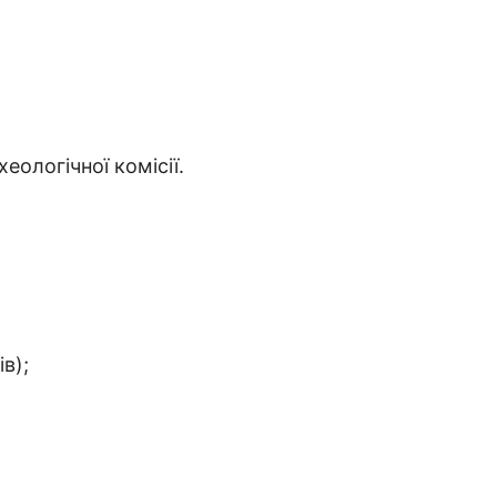
ологічної комісії.
в);