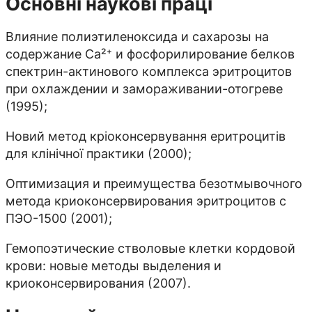
Основні наукові праці
Влияние полиэтиленоксида и сахарозы на
содержание Са²⁺ и фосфорилирование белков
спектрин-актинового комплекса эритроцитов
при охлаждении и замораживании-отогреве
(1995);
Новий метод кріоконсервування еритроцитів
для клінічної практики (2000);
Оптимизация и преимущества безотмывочного
метода криоконсервирования эритроцитов с
ПЭО-1500 (2001);
Гемопоэтические стволовые клетки кордовой
крови: новые методы выделения и
криоконсервирования (2007).