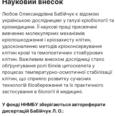
Науковий внесок
Любов Олександрівна Бабійчук є відомою
українською дослідницею у галузі кріобіології та
кріомедицини. Її наукові праці присвячені
вивченню молекулярних механізмів
кріопошкодження і кріозахисту клітин,
удосконаленню методів кріоконсервування
клітин крові та гемопоетичних стовбурових
клітин. Важливим внеском дослідниці стало
обґрунтування ролі білків цитоскелета у
процесах температурно-осмотичної стабілізації
клітин, що сприяло розвитку сучасних
технологій біозбереження та їх практичного
застосування в біології й медицині.
У фонді ННМБУ зберігаються автореферати
дисертацій Бабійчук Л. О.: