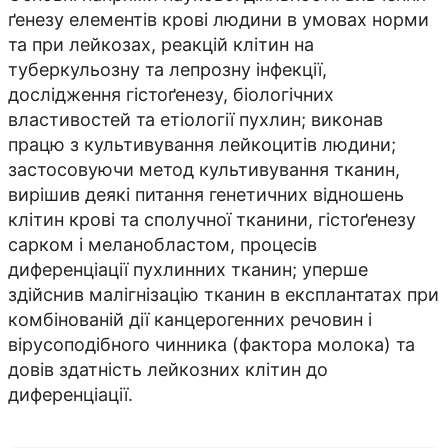
ґенезу елементів крові людини в умовах норми
та при лейкозах, реакцій клітин на
туберкульозну та лепрозну інфекції,
дослідження гістоґенезу, біологічних
властивостей та етіології пухлин; виконав
працю з культивування лейкоцитів людини;
застосовуючи метод культивування тканин,
вирішив деякі питання генетичних відношень
клітин крові та сполучної тканини, гістоґенезу
сарком і меланобластом, процесів
диференціації пухлинних тканин; уперше
здійснив малігнізацію тканин в експлантатах при
комбінованій дії канцерогенних речовин і
вірусоподібного чинника (фактора молока) та
довів здатність лейкозних клітин до
диференціації.