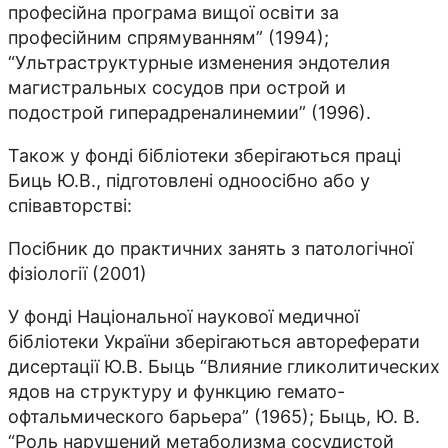
професійна програма вищої освіти за
професійним спрямуванням” (1994);
“Ультраструктурные изменения эндотелия
магистральных сосудов при острой и
подострой гиперадреналинемии” (1996).
Також у фонді бібліотеки зберігаються праці
Биць Ю.В., підготовлені одноосібно або у
співавторстві:
Посібник до практичних занять з патологічної
фізіології (2001)
У фонді Національної наукової медичної
бібліотеки України зберігаються автореферати
дисертації Ю.В. Быць “Влияние гликолитических
ядов на структуру и функцию гемато-
офтальмического барьера” (1965); Быць, Ю. В.
“Роль нарушений метаболизма сосудистой