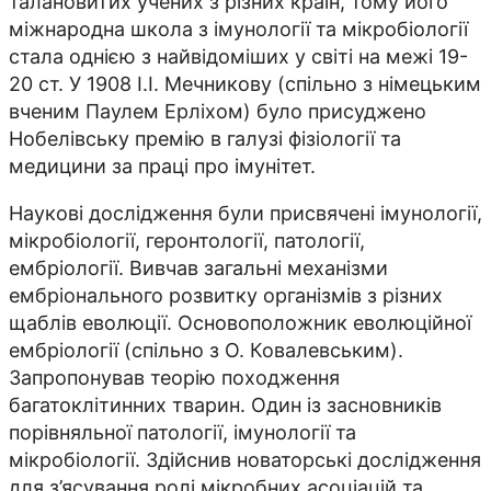
талановитих учених з різних країн, тому його
міжнародна школа з імунології та мікробіології
стала однією з найвідоміших у світі на межі 19-
20 ст. У 1908 І.І. Мечникову (спільно з німецьким
вченим Паулем Ерліхом) було присуджено
Нобелівську премію в галузі фізіології та
медицини за праці про імунітет.
Наукові дослідження були присвячені імунології,
мікробіології, геронтології, патології,
ембріології. Вивчав загальні механізми
ембріонального розвитку організмів з різних
щаб­лів еволюції. Основоположник еволюційної
ембріології (спільно з О. Ковалевським).
Запропонував теорію походження
багатоклітинних тварин. Один із засновників
порівняльної патології, імунології та
мікробіології. Здійснив новаторські дослідження
для з’ясування ролі мікробних асоціацій та