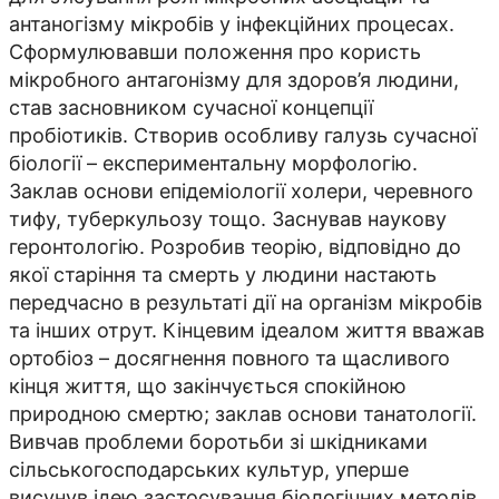
антаногізму мікробів у інфекційних процесах.
Сформулювавши положення про користь
мікробного антагонізму для здоров’я людини,
став засновником сучасної концепції
пробіотиків. Створив особ­ливу галузь сучасної
біології – експериментальну морфологію.
Заклав основи епідеміології холери, черевного
тифу, туберкульозу тощо. Заснував наукову
геронтологію. Розробив теорію, відповідно до
якої старіння та смерть у людини настають
передчасно в результаті дії на організм мікробів
та інших отрут. Кінцевим ідеалом життя вважав
ортобіоз – досягнення повного та щасливого
кінця життя, що закінчується спокійною
природною смертю; заклав основи танатології.
Вивчав проблеми боротьби зі шкідниками
сільськогосподарських культур, уперше
висунув ідею застосування біологічних методів