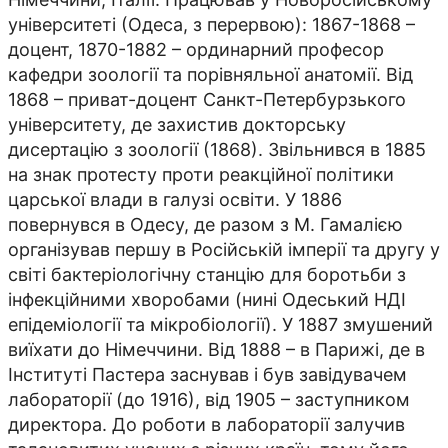
університеті (Одеса, з перервою): 1867-1868 –
доцент, 1870-1882 – ординарний професор
кафедри зоології та порівняльної анатомії. Від
1868 – приват-доцент Санкт-Пе­­тербурзького
університету, де захистив докторську
дисертацію з зоології (1868). Звільнився в 1885
на знак протесту проти реакційної політики
царської влади в галузі освіти. У 1886
повернувся в Одесу, де разом з М. Гамалією
організував першу в Російській імперії та другу у
світі бактеріологічну станцію для боротьби з
інфекційними хворобами (нині Одеський НДІ
епідеміології та мікробіології). У 1887 змушений
виїхати до Німеччини. Від 1888 – в Парижі, де в
Інституті Пастера заснував і був завідувачем
лабораторії (до 1916), від 1905 – заступником
директора. До роботи в лабораторії залучив