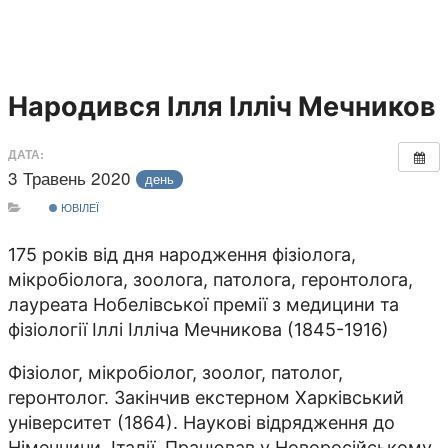
Народився Ілля Ілліч Мечников
ДАТА:
3 Травень 2020
день
ЮВІЛЕЇ
175 років від дня народження фізіолога,
мікробіолога, зоо­лога, патолога, геронтолога,
лауреата Нобелівської премії з медицини та
фізіології Іллі Ілліча Мечникова (1845-1916)
Фізіолог, мікробіолог, зоо­лог, патолог,
геронтолог. Закінчив екстерном Харківський
університет (1864). Наукові відрядження до
Німеччини, Італії. Працював у Новоросійському