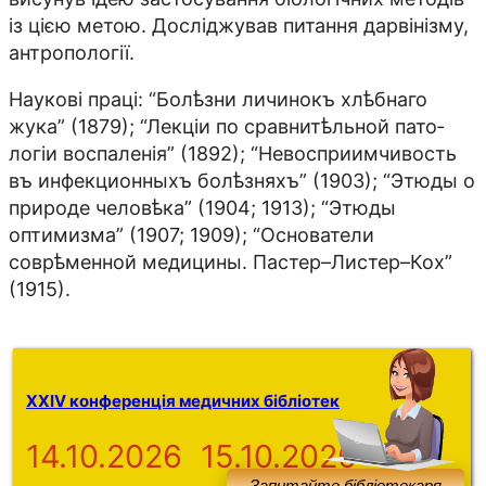
із цією метою. Досліджував питання дарвінізму,
антропології.
Наукові праці: “Болѣзни личинокъ хлѣбнаго
жука” (1879); “Лекціи по сравнитѣльной пато­­
логіи воспаленія” (1892); “Невосприимчивость
въ инфекционныхъ болѣзняхъ” (1903); “Этюды о
природе человѣка” (1904; 1913); “Этюды
оптимизма” (1907; 1909); “Осно­­ватели
соврѣменной медицины. Пастер–Листер–Кох”
(1915).
XXIV конференція медичних бібліотек
14.10.2026
15.10.2026