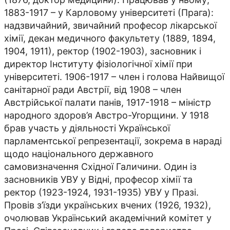
1883-1917 – у Карловому університеті (Прага):
надзвичайний, звичайний професор лікарської
хімії, декан медичного факультету (1889, 1894,
1904, 1911), ректор (1902-1903), засновник і
директор Інституту фізіологічної хімії при
університеті. 1906-1917 – член і голова Найвищої
санітарної ради Австрії, від 1908 – член
Австрійської палати панів, 1917-1918 – міністр
народного здоров’я Австро-Угорщини. У 1918
брав участь у діяльності Української
парламентської репрезентації, зокрема в нараді
щодо національного державного
самовизначення Східної Галичини. Один із
засновників УВУ у Відні, професор хімії та
ректор (1923-1924, 1931-1935) УВУ у Празі.
Провів з’їзди українських вчених (1926, 1932),
очолював Український академічний комітет у