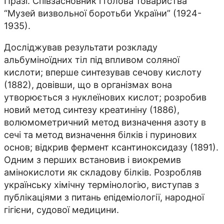
Празі. Співзасновник і голова товариства
“Музей визвольної боротьби України” (1924-
1935).
Досліджував результати розкладу
альбуміноїдних тіл під впливом соляної
кислоти; вперше синтезував сечову кислоту
(1882), довівши, що в організмах вона
утворюється з нуклеїнових кислот; розробив
новий метод синтезу креатиніну (1886),
волюмометричний метод визначення азоту в
сечі та метод визначення білків і пуринових
основ; відкрив фермент ксантиноксидазу (1891).
Одним з перших встановив і виокремив
амінокислоти як складову білків. Розробляв
українську хімічну термінологію, виступав з
публікаціями з питань епідеміології, народної
гігієни, судової медицини.