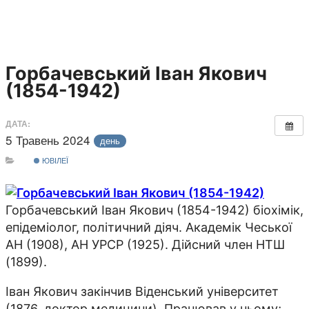
Горбачевський Іван Якович
(1854-1942)
ДАТА:
5 Травень 2024
день
ЮВІЛЕЇ
Горбачевський Іван Якович (1854-1942) біохімік,
епідеміолог, політичний діяч. Академік Чеської
АН (1908), АН УРСР (1925). Дійсний член НТШ
(1899).
Іван Якович закінчив Віденський університет
(1876, доктор медицини). Працював у ньому;