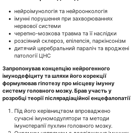
нейроімунологія та нейроонкологія
імунні порушення при захворюваннях
нервової системи
черепно-мозкова травма та її наслідки
розсіяний склероз, епілепсія, паркінсонізм
дитячий церебральний параліч та вроджені
патології ЦНС
Запропонував концепцію нейрогенного
імунодефіциту та шляхи його корекції
формулював гіпотезу про місцеву імунну
систему головного мозку. Брав участь у
розробці теорії післярадіаційної енцефалопатії
Під його керівництвом впроваджено
сучасні імуномодулятори та методи
імунотерапії пухлин головного мозку.