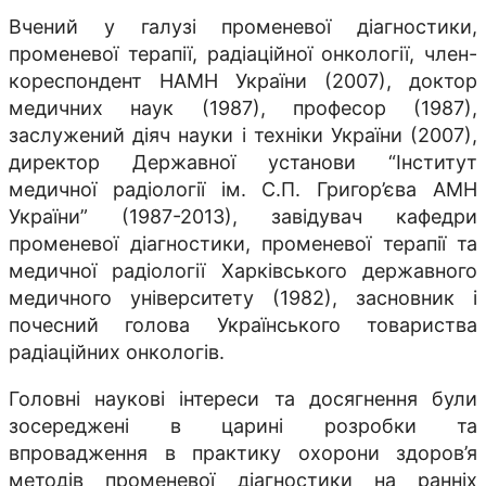
Вчений у галузі променевої діагностики,
променевої терапії, радіаційної онкології, член-
кореспондент НАМН України (2007), доктор
медичних наук (1987), професор (1987),
заслужений діяч науки і техніки України (2007),
директор Державної установи “Інститут
медичної радiологiї iм. С.П. Григор’єва АМН
України” (1987-2013), завiдувач кафедри
променевої дiагностики, променевої терапiї та
медичної радіології Харкiвського державного
медичного унiверситету (1982), засновник і
почесний голова Українського товариства
радіаційних онкологів.
Головнi науковi інтереси та досягнення були
зосередженi в царинi розробки та
впровадження в практику охорони здоров’я
методiв променевої дiагностики на раннiх