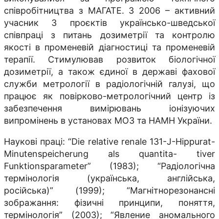
співробітництва з МАГАТЕ. З 2006 – активний
учасник 3 проєктів українсько-шведської
співпраці з питань дозиметрії та контролю
якості в променевій діагностиці та променевій
терапії. Стимулював розвиток біологічної
дозиметрії, а також єдиної в державі фахової
служби метрології в радіологічній галузі, що
працює як повірково-метрологічний центр із
забезпечення вимірювань іонізуючих
випромінень в установах МОЗ та НАМН України.
Наукові праці: “Die relative renale 131-J-Hippurat-
Minutenspeicherung als quantita- tiver
Funktionsparameter” (1983); “Радіологічна
термінологія (українська, англійська,
російська)” (1999); “Магнітнорезонансні
зображання: фізичні принципи, поняття,
термінологія” (2003); “Явление аномального