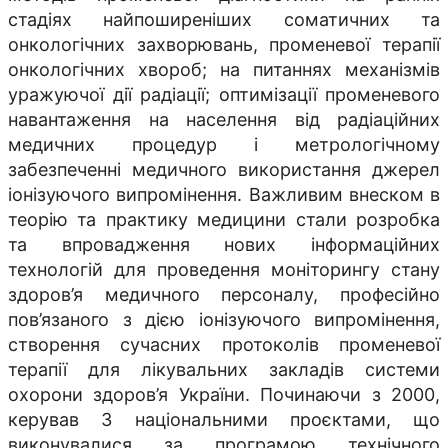
стадiях найпоширеніших соматичних та
онкологiчних захворювань, променевої терапiї
онкологiчних хвороб; на питаннях механiзмiв
уражуючої дiї радiацiї; оптимізації променевого
навантаження на населення від радіаційних
медичних процедур і метрологічному
забезпеченні медичного використання джерел
іонізуючого випромінення. Важливим внеском в
теорію та практику медицини стали розробка
та впровадження нових інформаційних
технологій для проведення моніторингу стану
здоров’я медичного персоналу, професійно
пов’язаного з дією іонізуючого випромінення,
створення сучасних протоколів променевої
терапії для лікувальних закладів системи
охорони здоров’я України. Починаючи з 2000,
керував 3 національними проєктами, що
виконувалися за програмою технічного