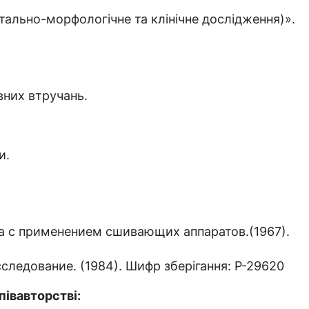
ально-морфологічне та клінічне дослідження)».
вних втручань.
и.
 с применением сшивающих аппаратов.(1967).
едование. (1984). Шифр зберігання: Р-29620
півавторстві: