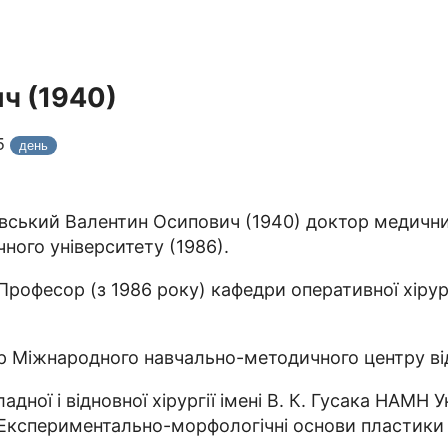
ч (1940)
25
день
ський Валентин Осипович (1940) доктор медичних
чного університету (1986).
рофесор (з 1986 року) кафедри оперативної хірург
р Міжнародного навчально-методичного центру віде
ної і відновної хірургії імені В. К. Гусака НАМН У
 «Експериментально-морфологічні основи пластик