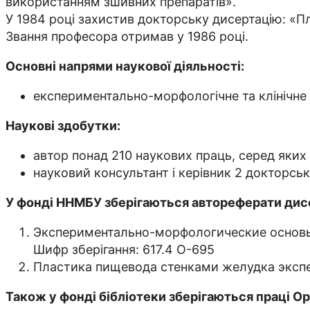
використанням зшивних препаратів».
У 1984 році захистив докторську дисертацію: «П
Звання професора отримав у 1986 році.
Основні напрями наукової діяльності:
експериментально-морфологічне та клінічне
Наукові здобутки:
автор понад 210 наукових праць, серед яких 
науковий консультант і керівник 2 докторськ
У фонді ННМБУ зберігаються автореферати дисе
Экспериментально-морфологические основы
Шифр зберігання: 617.4 О-695
Пластика пищевода стенками желудка экспе
Також у фонді бібліотеки зберігаються праці Оро