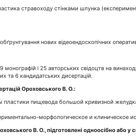
ластика стравоходу стінками шлунка (експеримент
 обґрунтування нових відеоендоскопічних операти
9 монографій і 25 авторських свідоцтв на винаход
их та 6 кандидатських дисертацій.
ртацій Ороховського В. О.:
 пластики пищевода большой кривизной желудка
риментально-морфологическое и клиническое иссл
ховського В. О., підготовлені одноосібно або у с