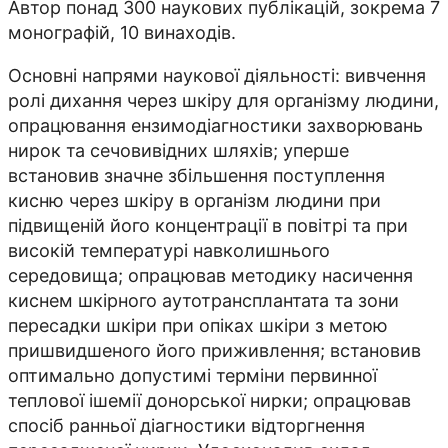
Автор понад 300 наукових публікацій, зокрема 7
монографій, 10 винаходів.
Основні напрями наукової діяльності: вивчення
ролі дихання через шкіру для організму людини,
опрацювання ензимодіагностики захворювань
нирок та сечовивідних шляхів; уперше
встановив значне збільшення поступлення
кисню через шкіру в організм людини при
підвищеній його концентрації в повітрі та при
високій температурі навколишнього
середовища; опрацював методику насичення
киснем шкірного аутотрансплантата та зони
пересадки шкіри при опіках шкіри з метою
пришвидшеного його приживлення; встановив
оптимально допустимі терміни первинної
теплової ішемії донорської нирки; опрацював
спосіб ранньої діагностики відторгнення