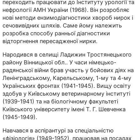
переходить працювати до Інституту урології та
нефрології АМН України (1968). Він розробляє
нові методи ензимодіагностики хвороб нирок і
сечовивідних шляхів. Саме йому належить
розробка способу ранньої діагностики
відторгнення пересадженої нирки.
Народився в селищі Ладижин Тростянецького
району Вінницької обл.. У часи німецько-
радянської війни брав участь у бойових діях на
Ленінградському, Карельському, 1-му та 4-му
Українських фронтах (1941-1945). Вищу освіту
здобув у Київському ветеринарному інституті
(1939-1941) та на біологічному факультеті
Київського університету імені Т. Г. Шевченка
(1945-1949).
Навчався в аспірантурі за спеціальністю
«фізіологія» (1949-1952), працював на посадах