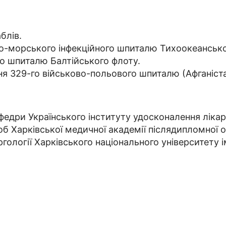
блів.
ково-морського інфекційного шпиталю Тихоокеанськ
го шпиталю Балтійського флоту.
ня 329-го військово-польового шпиталю (Афганіста
федри Українського інституту удосконалення лікар
об Харківської медичної академії післядипломної о
гології Харківського національного університету ім