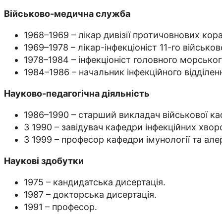
Військово-медична служба
1968–1969 – лікар дивізії протичовнових кора
1969–1978 – лікар-інфекціоніст 11-го війсь
1978–1984 – інфекціоніст головного морсько
1984–1986 – начальник інфекційного відділен
Науково-педагогічна діяльність
1986–1990 – старший викладач військової ка
З 1990 – завідувач кафедри інфекційних хвор
З 1999 – професор кафедри імунології та алер
Наукові здобутки
1975 – кандидатська дисертація.
1987 – докторська дисертація.
1991 – професор.