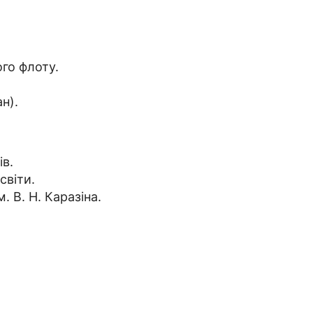
ого флоту.
н).
ів.
світи.
. В. Н. Каразіна.