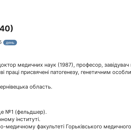
940)
25
день
доктор медичних наук (1987), професор, завідувач
ві праці присвячені патогенезу, генетичним особл
ернівецька область.
ще №1 (фельдшер).
ному інституті.
во-медичному факультеті Горьківського медичного