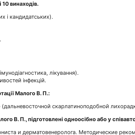
 10 винаходів.
х і кандидатських).
.
імунодіагностика, лікування).
ивостей інфекцій.
ації Малого В. П.:
дальневосточной скарлатиноподобной лихорадке).
ого В. П., підготовлені одноосібно або у співавто
ниста и дерматовенеролога. Методические рекоме