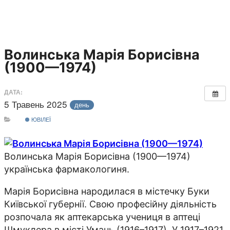
Волинська Марія Борисівна
(1900—1974)
ДАТА:
5 Травень 2025
день
ЮВІЛЕЇ
Волинська Марія Борисівна (1900—1974)
українська фармакологиня.
Марія Борисівна народилася в містечку Буки
Київської губернії. Свою професійну діяльність
розпочала як аптекарська учениця в аптеці
Шмуклера в місті Умань (1916–1917). У 1917–1921