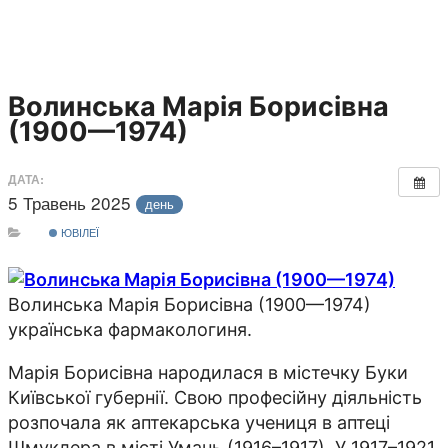
Волинська Марія Борисівна
(1900—1974)
ДАТА:
5 Травень 2025
день
ЮВІЛЕЇ
Волинська Марія Борисівна (1900—1974)
українська фармакологиня.
Марія Борисівна народилася в містечку Буки
Київської губернії. Свою професійну діяльність
розпочала як аптекарська учениця в аптеці
Шмуклера в місті Умань (1916–1917). У 1917–1921