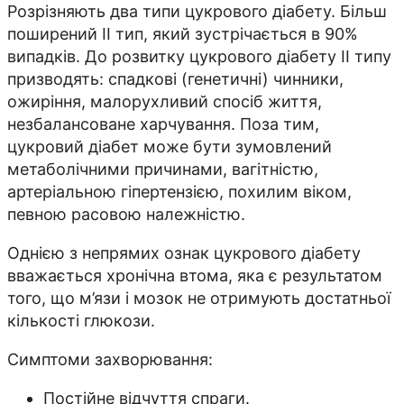
Розрізняють два типи цукрового діабету. Більш
поширений ІІ тип, який зустрічається в 90%
випадків. До розвитку цукрового діабету ІІ типу
призводять: спадкові (генетичні) чинники,
ожиріння, малорухливий спосіб життя,
незбалансоване харчування. Поза тим,
цукровий діабет може бути зумовлений
метаболічними причинами, вагітністю,
артеріальною гіпертензією, похилим віком,
певною расовою належністю.
Однією з непрямих ознак цукрового діабету
вважається хронічна втома, яка є результатом
того, що м’язи і мозок не отримують достатньої
кількості глюкози.
Симптоми захворювання:
Постійне відчуття спраги.