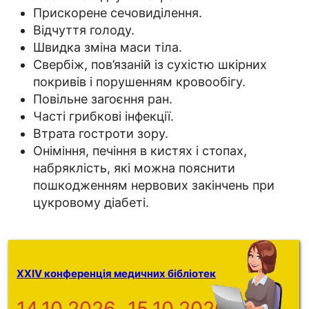
Прискорене сечовиділення.
Відчуття голоду.
Швидка зміна маси тіла.
Свербіж, пов’язаній із сухістю шкірних
покривів і порушенням кровообігу.
Повільне загоєння ран.
Часті грибкові інфекції.
Втрата гостроти зору.
Оніміння, печіння в кистях і стопах,
набряклість, які можна пояснити
пошкодженням нервових закінчень при
цукровому діабеті.
XXIV конференція медичних бібліотек
14.10.2026
15.10.2026