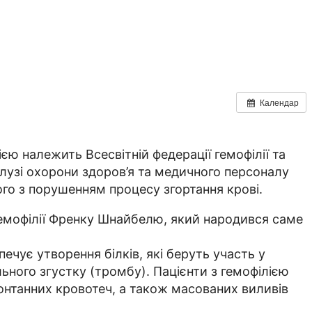
Календар
ією належить Всесвітній федерації гемофілії та
алузі охорони здоров’я та медичного персоналу
го з порушенням процесу згортання крові.
 гемофілії Френку Шнайбелю, який народився саме
чує утворення білків, які беруть участь у
ьного згустку (тромбу). Пацієнти з гемофілією
понтанних кровотеч, а також масованих виливів