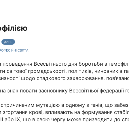
офілією
3
день
ПРОФЕСІЙНІ СВЯТА
ва проведення Всесвітнього дня боротьби з гемофіл
 світової громадськості, політиків, чиновників г
знаності щодо спадкового захворювання, пов’язано
 на знак поваги засновнику Всесвітньої федерації
причиненим мутацією в одному з генів, що забезпе
и згортання крові, впливають на формування стабіл
III або IX, що в свою чергу може призводити до с