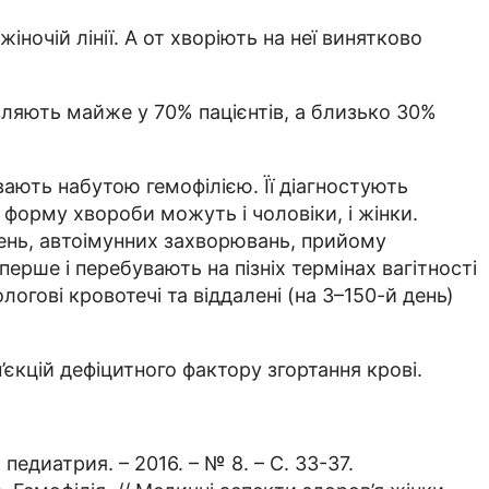
ночій лінії. А от хворіють на неї винятково
ляють майже у 70% пацієнтів, а близько 30%
вають набутою гемофілією. Її діагностують
 форму хвороби можуть і чоловіки, і жінки.
рень, автоімунних захворювань, прийому
вперше і перебувають на пізніх термінах вагітності
гові кровотечі та віддалені (на 3–150-й день)
єкцій дефіцитного фактору згортання крові.
едиатрия. – 2016. – № 8. – С. 33-37.