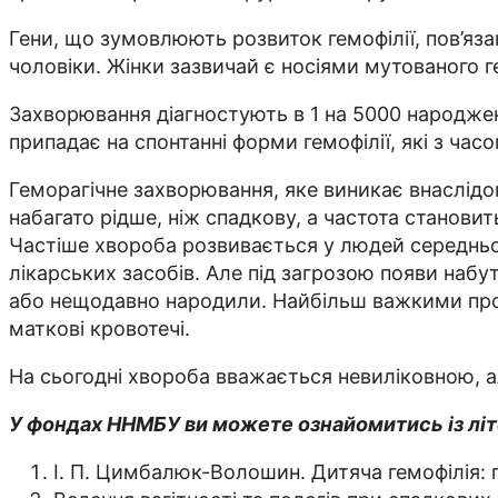
Гени, що зумовлюють розвиток гемофілії, пов’яза
чоловіки. Жінки зазвичай є носіями мутованого г
Захворювання діагностують в 1 на 5000 народжен
припадає на спонтанні форми гемофілії, які з ча
Геморагічне захворювання, яке виникає внаслідок
набагато рідше, ніж спадкову, а частота станови
Частіше хвороба розвивається у людей середньог
лікарських засобів. Але під загрозою появи набуто
або нещодавно народили. Найбільш важкими прояв
маткові кровотечі.
На сьогодні хвороба вважається невиліковною, ал
У фондах ННМБУ ви можете ознайомитись із літ
І. П. Цимбалюк-Волошин. Дитяча гемофілія: п