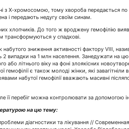
ні з Х-хромосомою, тому хвороба передається по жі
ена і передають недугу своїм синам.
их хлопчиків. До того ж вроджену гемофілію вияв
сом трансформуються у спадкові.
 набутого зниження активності фактору VIII, нази
ть 2 випадки на 1 млн населення. Занедужати на цю
о або літнього віку на фоні злоякісних новоутво
ї гемофілії є також молоді жінки, які завагітніли 
ами набутої гемофілії вважають масивні післяполо
е її перебіг можна контролювати за допомогою ін’
ературою на цю тему:
роблеми діагностики та лікування // Современная п