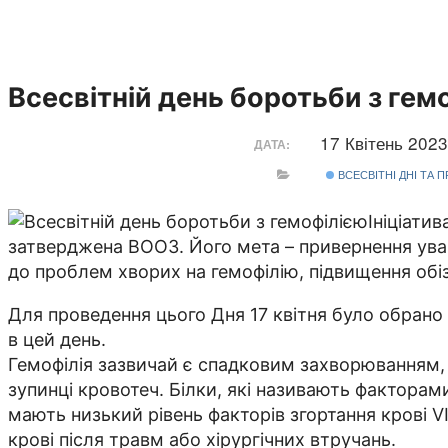
Всесвітній день боротьби з гем
17 Квітень 202
ДАТА:
ВСЕСВІТНІ ДНІ ТА 
Ініціати
затверджена ВООЗ. Його мета – привернення уваги
до проблем хворих на гемофілію, підвищення обі
Для проведення цього Дня 17 квітня було обрано
в цей день.
Гемофілія зазвичай є спадковим захворюванням, с
зупинці кровотеч. Білки, які називають факторам
мають низький рівень факторів згортання крові V
крові після травм або хірургічних втручань.