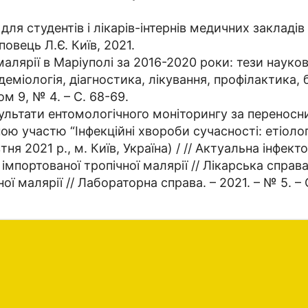
для студентів і лікарів-інтернів медичних закладів
повець Л.Є. Київ, 2021.
 малярії в Маріуполі за 2016-2020 роки: тези наук
ідеміологія, діагностика, лікування, профілактика, б
ом 9, № 4. – С. 68-69.
зультати ентомологічного моніторингу за переносни
 участю “Інфекційні хвороби сучасності: етіологія
я 2021 р., м. Київ, Україна) / // Актуальна інфектол
імпортованої тропічної малярії // Лікарська справа
ї малярії // Лабораторна справа. – 2021. – № 5. – 