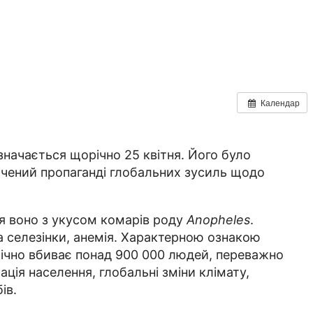
Календар
дзначається щорічно 25 квітня. Його було
вячений пропаганді глобальних зусиль щодо
ся воно з укусом комарів роду
Anopheles
.
а селезінки, анемія. Характерною ознакою
орічно вбиває понад 900 000 людей, переважно
ція населення, глобальні зміни клімату,
ів.