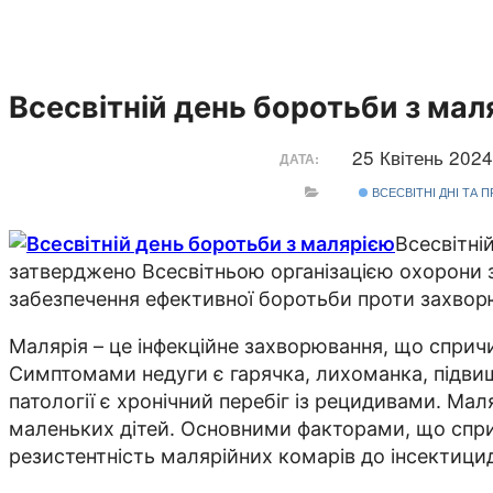
Всесвітній день боротьби з мал
25 Квітень 202
ДАТА:
ВСЕСВІТНІ ДНІ ТА 
Всесвітні
затверджено Всесвітньою організацією охорони зд
забезпечення ефективної боротьби проти захвор
Малярія – це інфекційне захворювання, що сприч
Симптомами недуги є гарячка, лихоманка, підвищ
патології є хронічний перебіг із рецидивами. Ма
маленьких дітей. Основними факторами, що сприяю
резистентність малярійних комарів до інсектициді