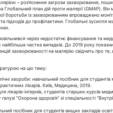
лярією – роз’яснення загрози захворювання, поши
а Глобальний план дій проти малярії (GMAP). Він 
ної боротьби із захворюванням впроваджено моніто
та підходів до профілактики. Глобальні зусилля 
онах.
сповільнився через недостатнє фінансування та ме
 найбільша частка випадків. До 2019 року показн
енцій захворюваності на малярію свідчить про те,
ратурою на цю тему:
ічні хвороби: навчальний посібник для студентів м
практичних лікарів. Київ, Медицина, 2019.
я лікарів-інтернів, студентів старших курсів меди
галузі “Охорона здоров’я” зі спеціальності “Внутріш
льний посібник для студентів вищих закладів освіти