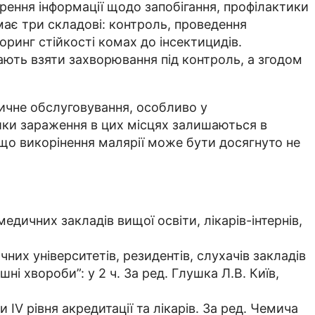
рення інформації щодо запобігання, профілактики
має три складові: контроль, проведення
ринг стійкості комах до інсектицидів.
мають взяти захворювання під контроль, а згодом
дичне обслуговування, особливо у
ики зараження в цих місцях залишаються в
 що викорінення малярії може бути досягнуто не
едичних закладів вищої освіти, лікарів-інтернів,
чних університетів, резидентів, слухачів закладів
ні хвороби”: у 2 ч. За ред. Глушка Л.В. Київ,
 IV рівня акредитації та лікарів. За ред. Чемича