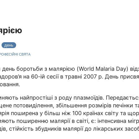
ярією
4
день
ПРОФЕСІЙНІ СВЯТА
й день боротьби з малярією (World Malaria Day) ві
оров’я на 60-ій сесії в травні 2007 р. День прис
ювання.
иняють найпростіші з роду плазмоїдів. Передаєть
ене потовиділення, збільшення розмірів печінки т
лярія поширена у більш ніж 100 країнах світу та щ
ть поширенню малярії в світі, є: інтенсивна мігра
в, стійкість збудників малярії до лікарських засоб