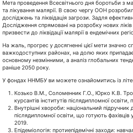
Мета проведення Всесвітнього дня боротьби з ма
та лікування малярії. В свою чергу ООН розробил
досліджень та ліквідація загрози. Задля ефектив
Дослідження спрямовані на розробку нових ліків 
призвести до ліквідації малярії в ендемічних регі
На жаль, прогрес у досягненні цієї мети значно 
важкодоступних районах, на долю яких припадає
основному незмінними, а аналіз глобальних тенд
раніше 2050 року.
У фондах ННМБУ ви можете ознайомитись із літе
Козько В.М., Соломенник Г.О., Юрко К.В. Троп
курсантів інститутів післядипломної освіти, 
Внутрішні хвороби: національний підручник дл
післядипломної освіти, що готують фахівців у 
2019.
Епідеміологія: протиепідемічні заходи: навча