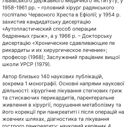
Львівського державного медичного інституту; у
1958-1961 рр. – головний хірург радянського
госпіталю Червоного Хреста в Ефіопії; у 1954 р.
захистив кандидатську дисертацію
«Аутопластический способ операции
бедренных грыж», а у 1966 р. – Докторську
дисертацію «Хронические сдавливающие пе
рикардиты и их хирургическое лечение»;
професор (1968); Заслужений працівник вищої
школи УРСР (1979).
Автор близько 140 наукових публікацій,
зокрема 1 монографії. Основні напрями наукової
діяльності: хірургічне лікування стегнових гриж
та стискаючих перикардитів, парентеральне
живлення в хірургії, порушення метаболізму та
його корекції при панкреатиті і після операцій на
жовчних шляхах, діагностика та лікування
гострого панкреатиту; науковий керівник 4