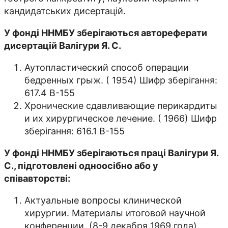
кандидатських дисертацій.
У фонді ННМБУ зберігаються автореферати
дисертацій Валігури Я. С.
Аутопластический способ операции
бедренных грыж. ( 1954) Шифр зберігання:
617.4 В-155
Хронические сдавливающие перикардиты
и их хирургическое лечение. ( 1966) Шифр
зберігання: 616.1 В-155
У фонді ННМБУ зберігаються праці Валігури Я.
С., підготовлені одноосібно або у
співавторстві:
Актуальные вопросы клинической
хирургии. Материалы итоговой научной
конференции. (8-9 декабря 1969 года).