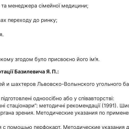
и та менеджера сімейної медицини;
вах переходу до ринку;
я.
 якому згодом було присвоєно його ім’я.
ації Базилевича Я. П.:
й и шахтеров Львовско-Волынского угольного бас
 підготовлені одноосібно або у співавторстві:
і стаціонари”: методичні рекомендації (1991). Ши
гана зрения. Методические указания по применен
ия с помощью перфокарт. Методические указания 