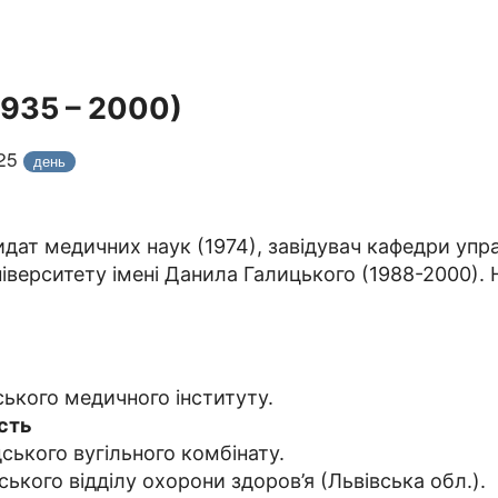
935 – 2000)
025
день
дат медичних наук (1974), завідувач кафедри упр
іверситету імені Данила Галицького (1988-2000). 
ського медичного інституту.
сть
ького вугільного комбінату.
ького відділу охорони здоров’я (Львівська обл.).