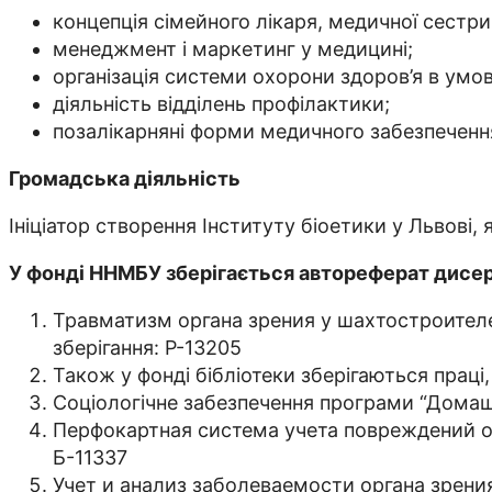
концепція сімейного лікаря, медичної сестр
менеджмент і маркетинг у медицині;
організація системи охорони здоров’я в умо
діяльність відділень профілактики;
позалікарняні форми медичного забезпеченн
Громадська діяльність
Ініціатор створення Інституту біоетики у Львові,
У фонді ННМБУ зберігається автореферат дисерт
Травматизм органа зрения у шахтостроителе
зберігання: Р-13205
Також у фонді бібліотеки зберігаються праці,
Соціологічне забезпечення програми “Домашн
Перфокартная система учета повреждений ор
Б-11337
Учет и анализ заболеваемости органа зрен