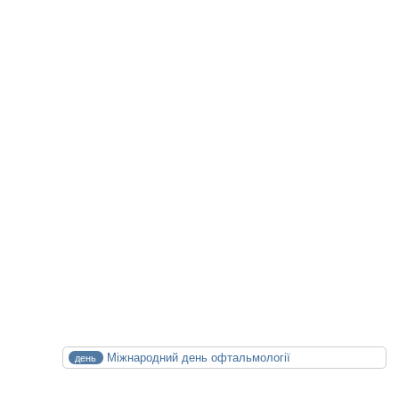
Facebook
Telegram
Viber
WhatsApp
Статті на цю тему
Майбутні Події
XXIV конференція медичних бібліотек
14.10.2026
15.10.2026
Календар Медицини
СЕР
Міжнародний день офтальмології
день
8
Сб