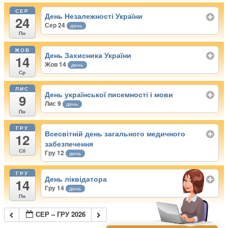
СЕР
День Незалежності України
24
Сер 24
день
Пн
ЖОВ
День Захисника України
14
Жов 14
день
Ср
ЛИС
День української писемності і мови
9
Лис 9
день
Пн
ГРУ
Всесвітній день загального медичного
12
забезпечення
Сб
Гру 12
день
ГРУ
День ліквідатора
14
Гру 14
день
Пн
СЕР – ГРУ 2026