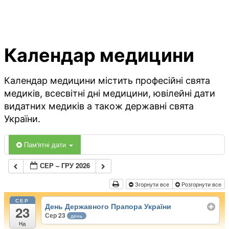
Календар медицини
Календар медицини містить професійні свята
медиків, всесвітні дні медицини, ювілейні дати
видатних медиків а також державні свята
України.
Пам'ятні дати
СЕР – ГРУ 2026
Згорнути все
Розгорнути все
СЕР
День Державного Прапора України
23
Сер 23
день
Нд