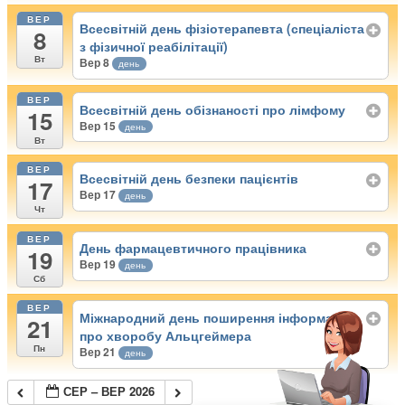
ВЕР
Всесвітній день фізіотерапевта (спеціаліста
8
з фізичної реабілітації)
Вт
Вер 8
день
ВЕР
Всесвітній день обізнаності про лімфому
15
Вер 15
день
Вт
ВЕР
Всесвітній день безпеки пацієнтів
17
Вер 17
день
Чт
ВЕР
День фармацевтичного працівника
19
Вер 19
день
Сб
ВЕР
Міжнародний день поширення інформації
21
про хворобу Альцгеймера
Пн
Вер 21
день
СЕР – ВЕР 2026