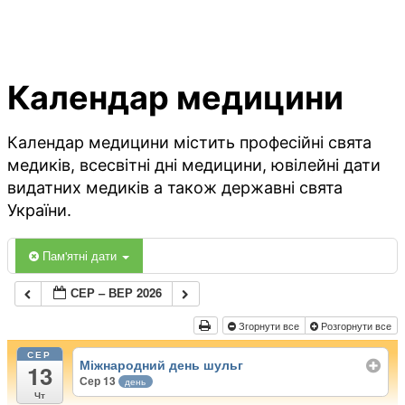
Календар медицини
Календар медицини містить професійні свята
медиків, всесвітні дні медицини, ювілейні дати
видатних медиків а також державні свята
України.
Пам'ятні дати
СЕР – ВЕР 2026
Згорнути все
Розгорнути все
СЕР
Міжнародний день шульг
13
Сер 13
день
Чт