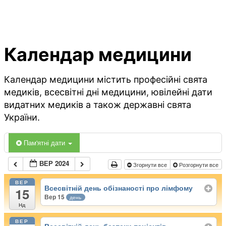
Календар медицини
Календар медицини містить професійні свята
медиків, всесвітні дні медицини, ювілейні дати
видатних медиків а також державні свята
України.
Пам'ятні дати
ВЕР 2024
Згорнути все
Розгорнути все
ВЕР
Всесвітній день обізнаності про лімфому
15
Вер 15
день
Нд
ВЕР