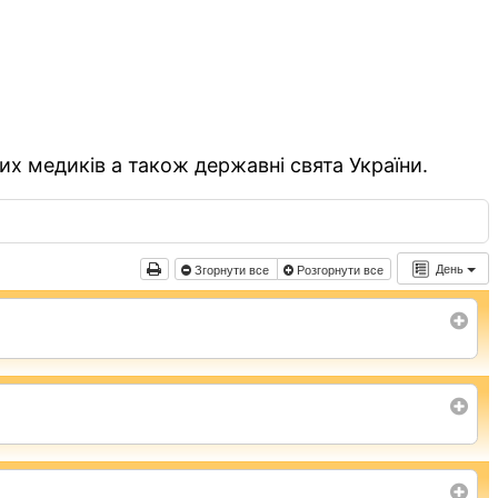
их медиків а також державні свята України.
День
Згорнути все
Розгорнути все