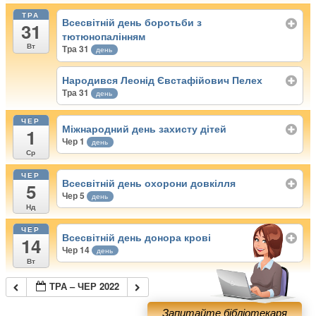
ТРА
Всесвітній день боротьби з
31
тютюнопалінням
Вт
Тра 31
день
Народився Леонід Євстафійович Пелех
Тра 31
день
ЧЕР
Міжнародний день захисту дітей
1
Чер 1
день
Ср
ЧЕР
Всесвітній день охорони довкілля
5
Чер 5
день
Нд
ЧЕР
Всесвітній день донора крові
14
Чер 14
день
Вт
ТРА – ЧЕР 2022