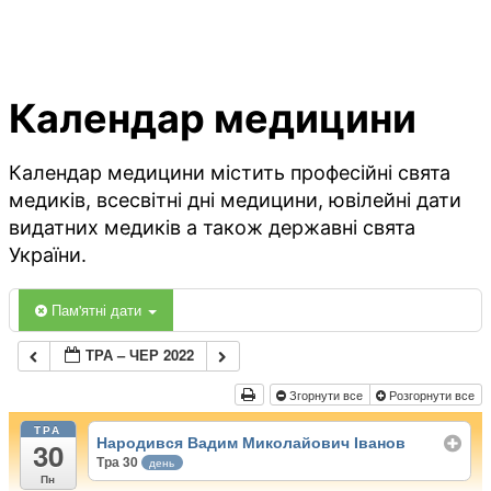
Календар медицини
Календар медицини містить професійні свята
медиків, всесвітні дні медицини, ювілейні дати
видатних медиків а також державні свята
України.
Пам'ятні дати
ТРА – ЧЕР 2022
Згорнути все
Розгорнути все
ТРА
Народився Вадим Миколайович Іванов
30
Тра 30
день
Пн