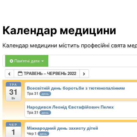
Календар медицини
Календар медицини містить професійні свята меди
Пам'ятні дати
ТРАВЕНЬ – ЧЕРВЕНЬ 2022
ТРА
Всесвітній день боротьби з тютюнопалінням
31
Тра 31
день
Вт
Народився Леонід Євстафійович Пелех
Тра 31
день
ЧЕР
Міжнародний день захисту дітей
1
Чер 1
день