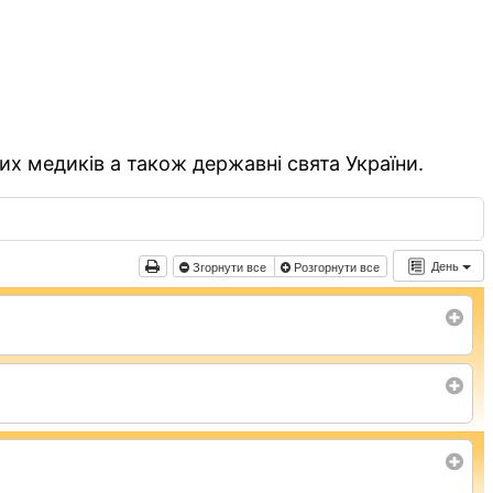
их медиків а також державні свята України.
День
Згорнути все
Розгорнути все