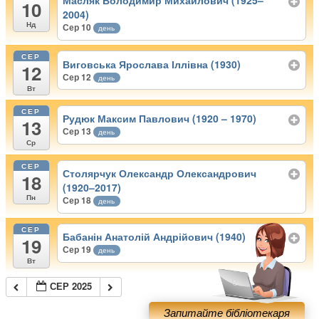
Масляк Володимир Михайлович (1925–
10
2004)
Нд
Сер 10
день
СЕР
Виговська Ярослава Іллівна (1930)
12
Сер 12
день
Вт
СЕР
Рудюк Максим Павлович (1920 – 1970)
13
Сер 13
день
Ср
СЕР
Столярчук Олександр Олександрович
18
(1920–2017)
Пн
Сер 18
день
СЕР
Бабанін Анатолій Андрійович (1940)
19
Сер 19
день
Вт
СЕР 2025