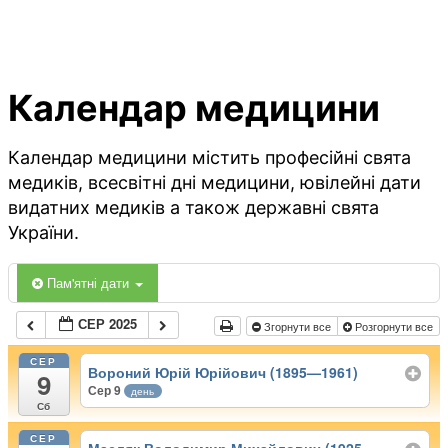
Календар медицини
Календар медицини містить професійні свята
медиків, всесвітні дні медицини, ювілейні дати
видатних медиків а також державні свята
України.
Пам'ятні дати
СЕР 2025
Згорнути все
Розгорнути все
СЕР
Вороний Юрій Юрійович (1895—1961)
9
Сер 9
день
Сб
СЕР