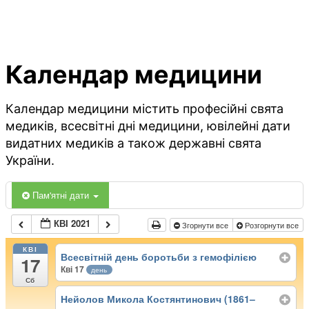
Календар медицини
Календар медицини містить професійні свята
медиків, всесвітні дні медицини, ювілейні дати
видатних медиків а також державні свята
України.
Пам'ятні дати
КВІ 2021
Згорнути все
Розгорнути все
КВІ
Всесвітній день боротьби з гемофілією
17
Кві 17
день
Сб
Нейолов Микола Костянтинович (1861–