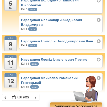
Народився Володимир Павлович
5
Широбоков
Вт
Кві 5
день
Народився Олександр Аркадійович
Владимиров
Кві 5
день
КВІ
Народився Григорій Володимирович Даїн
9
Кві 9
день
Сб
КВІ
Народився Леонід Іларіонович Гіренко
11
Кві 11
день
Пн
КВІ
Народився Мечислав Романович
12
Гжегоцький
Вт
Кві 12
день
КВІ 2022