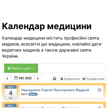
Календар медицини
Календар медицини містить професійні свята
медиків, всесвітні дні медицини, ювілейні дати
видатних медиків а також державні свята
України.
Пам'ятні дати
КВІ 2022
Згорнути все
Розгорнути все
КВІ
Народився Сергій Прохорович Мудрий
4
Кві 4
день
Пн
КВІ