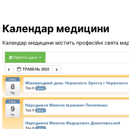
Календар медицини
Календар медицини містить професійні свята меди
Пам'ятні дати
ТРАВЕНЬ 2022
ТРА
Міжнародний день Червоного Хреста і Червоного 
8
Тра 8
день
Нд
ТРА
Народився Микола Іванович Пилипенко
9
Тра 9
день
Пн
Народився Микола Федорович Данилевський
Тра 9
день