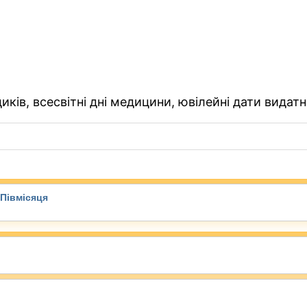
ків, всесвітні дні медицини, ювілейні дати видатн
Півмісяця