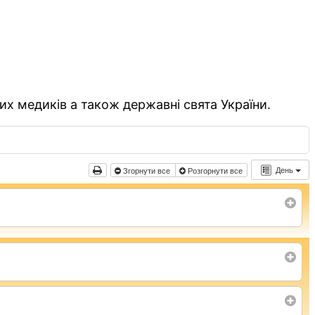
их медиків а також державні свята України.
День
Згорнути все
Розгорнути все