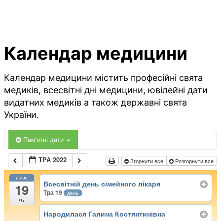
Календар медицини
Календар медицини містить професійні свята
медиків, всесвітні дні медицини, ювілейні дати
видатних медиків а також державні свята
України.
Пам'ятні дати
ТРА 2022
Згорнути все
Розгорнути все
ТРА
Всесвітній день сімейного лікаря
19
Тра 19
день
Чт
Народилася Галина Костянтинівна