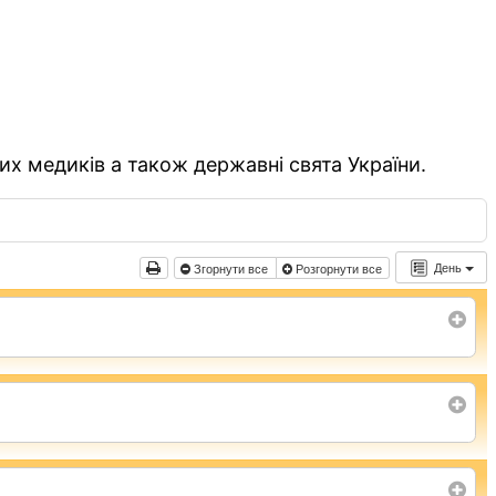
их медиків а також державні свята України.
День
Згорнути все
Розгорнути все