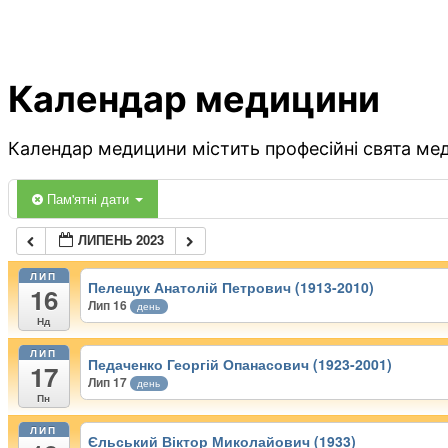
Календар медицини
Календар медицини містить професійні свята меди
Пам'ятні дати
ЛИПЕНЬ 2023
ЛИП
Пелещук Анатолій Петрович (1913-2010)
16
Лип 16
день
Нд
ЛИП
Педаченко Георгій Опанасович (1923-2001)
17
Лип 17
день
Пн
ЛИП
Єльський Віктор Миколайович (1933)