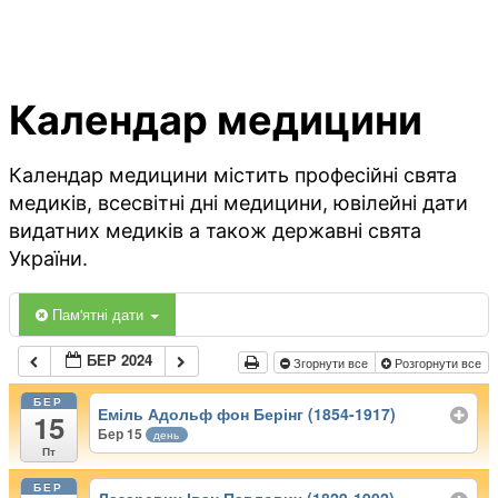
Календар медицини
Календар медицини містить професійні свята
медиків, всесвітні дні медицини, ювілейні дати
видатних медиків а також державні свята
України.
Пам'ятні дати
БЕР 2024
Згорнути все
Розгорнути все
БЕР
Еміль Адольф фон Берінг (1854-1917)
15
Бер 15
день
Пт
БЕР