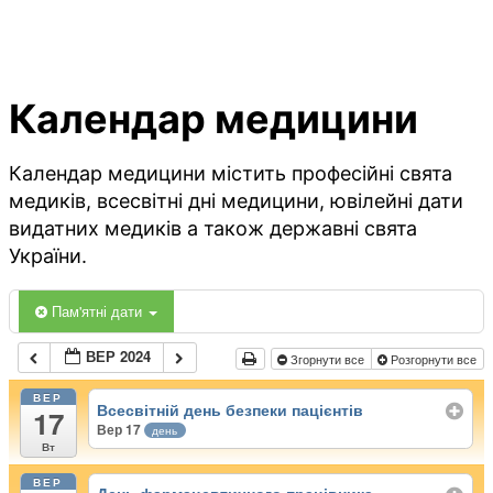
Календар медицини
Календар медицини містить професійні свята
медиків, всесвітні дні медицини, ювілейні дати
видатних медиків а також державні свята
України.
Пам'ятні дати
ВЕР 2024
Згорнути все
Розгорнути все
ВЕР
Всесвітній день безпеки пацієнтів
17
Вер 17
день
Вт
ВЕР