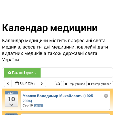
Календар медицини
Календар медицини містить професійні свята
медиків, всесвітні дні медицини, ювілейні дати
видатних медиків а також державні свята
України.
Пам'ятні дати
СЕР 2025
Згорнути все
Розгорнути все
СЕР
Масляк Володимир Михайлович (1925–
10
2004)
Нд
Сер 10
день