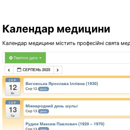
Календар медицини
Календар медицини містить професійні свята меди
Пам'ятні дати
СЕРПЕНЬ 2025
СЕР
Виговська Ярослава Іллівна (1930)
12
Сер 12
день
Вт
СЕР
Міжнародний день шульг
13
Сер 13
день
Ср
Рудюк Максим Павлович (1920 – 1970)
Сер 13
день