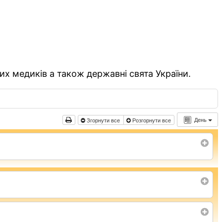
их медиків а також державні свята України.
День
Згорнути все
Розгорнути все