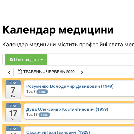
Календар медицини
Календар медицини містить професійні свята меди
Пам'ятні дати
ТРАВЕНЬ – ЧЕРВЕНЬ 2029
ТРА
Розуменко Володимир Давидович (1949)
7
Тра 7
день
Пн
ТРА
Дуда Олександр Костянтинович (1959)
17
Тра 17
день
Чт
ТРА
Сахарчук Іван Іванович (1929)