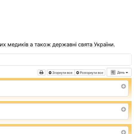
их медиків а також державні свята України.
День
Згорнути все
Розгорнути все