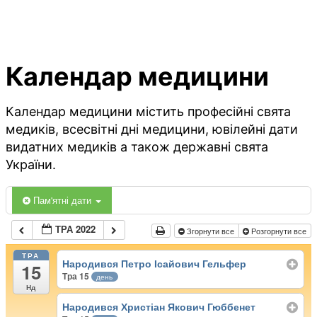
Календар медицини
Календар медицини містить професійні свята
медиків, всесвітні дні медицини, ювілейні дати
видатних медиків а також державні свята
України.
Пам'ятні дати
ТРА 2022
Згорнути все
Розгорнути все
ТРА
Народився Петро Ісайович Гельфер
15
Тра 15
день
Нд
Народився Христіан Якович Гюббенет