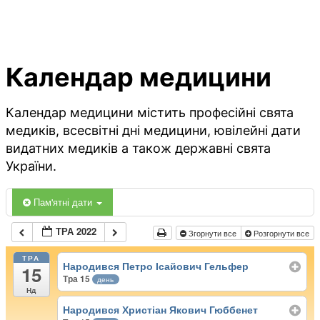
Календар медицини
Календар медицини містить професійні свята
медиків, всесвітні дні медицини, ювілейні дати
видатних медиків а також державні свята
України.
Пам'ятні дати
ТРА 2022
Згорнути все
Розгорнути все
ТРА
Народився Петро Ісайович Гельфер
15
Тра 15
день
Нд
Народився Христіан Якович Гюббенет