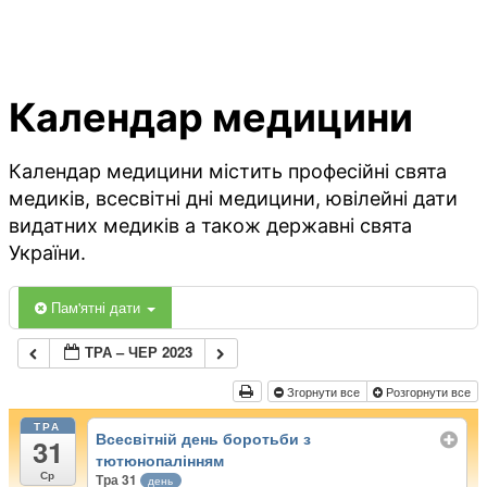
Календар медицини
Календар медицини містить професійні свята
медиків, всесвітні дні медицини, ювілейні дати
видатних медиків а також державні свята
України.
Пам'ятні дати
ТРА – ЧЕР 2023
Згорнути все
Розгорнути все
ТРА
Всесвітній день боротьби з
31
тютюнопалінням
Ср
Тра 31
день