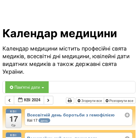
Календар медицини
Календар медицини містить професійні свята
медиків, всесвітні дні медицини, ювілейні дати
видатних медиків а також державні свята
України.
Пам'ятні дати
КВІ 2024
Згорнути все
Розгорнути все
КВІ
Всесвітній день боротьби з гемофілією
17
Кві 17
день
Ср
КВІ