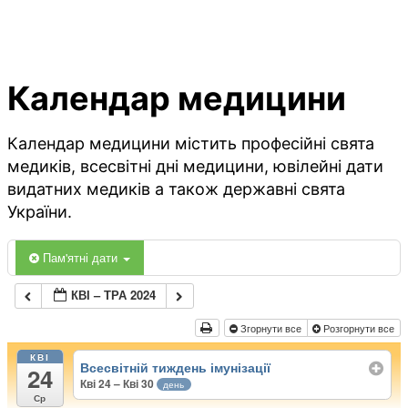
Календар медицини
Календар медицини містить професійні свята
медиків, всесвітні дні медицини, ювілейні дати
видатних медиків а також державні свята
України.
Пам'ятні дати
КВІ – ТРА 2024
Згорнути все
Розгорнути все
КВІ
Всесвітній тиждень імунізації
24
Кві 24 – Кві 30
день
Ср