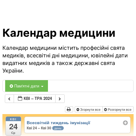
Календар медицини
Календар медицини містить професійні свята
медиків, всесвітні дні медицини, ювілейні дати
видатних медиків а також державні свята
України.
Пам'ятні дати
КВІ – ТРА 2024
Згорнути все
Розгорнути все
КВІ
Всесвітній тиждень імунізації
24
Кві 24 – Кві 30
день
Ср