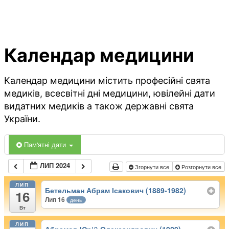
Календар медицини
Календар медицини містить професійні свята
медиків, всесвітні дні медицини, ювілейні дати
видатних медиків а також державні свята
України.
Пам'ятні дати
ЛИП 2024
Згорнути все
Розгорнути все
ЛИП
Бетельман Абрам Ісакович (1889-1982)
16
Лип 16
день
Вт
ЛИП